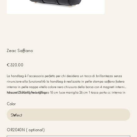
Zeac Saffiano
Price
€320.00
La handbag è l'accessorio perfetto per chi desidera un tocco di brillantezza senza
rinunciare alla funzionalità la handbag è realizzata in pelle stampa saffiano fodera
interna in pelle nappa vitello colore nero chiusura della borsa con 4 magneti interni
nascosti 2 maniglie larghezza 15 cm luce maniglia 26 cm 1 tasca porta cc interna in
Misure 21x20x10 Peso 430 gr
pelle accessori oro chiaro bordo della borsa colore nero made in italy
Color
OR2040N (optional)
Up