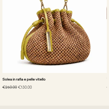
Solea in rafia e pelle vitello
V
Regular Price
Sale Price
R
€260.00
€130.00
€