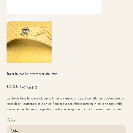
Jura in pelle stampa struzzo
Original
Sale
€270.00
€135.00
price
price
La clutch Jura Tiziano Colasante in pelle stampa struzzo è perfetta per aggiungere un
tocco di brillantezza e stile unico. Realizzata con fodera interna in pelle nappa vitello
colore nero e chiusura magnetica. Pratica ed elegante la clutch presenta un taschino
interno in pelle porta carte per maggiore praticità. Bordi in colore nero. Dimensioni
compatte 22x12x6 cm. Peso leggero 250 gr ideale per ogni occasione
Color