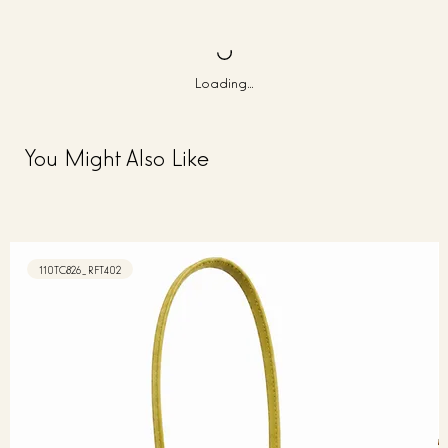
Loading…
You Might Also Like
110TC826_RFT402