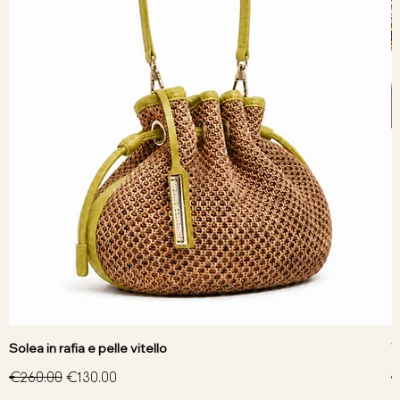
Solea in rafia e pelle vitello
V
Regular Price
Sale Price
R
€260.00
€130.00
€