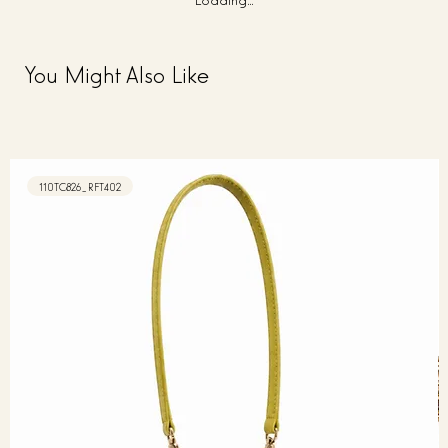
You Might Also Like
110TC826_RFT402