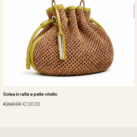
Solea in rafia e pelle vitello
V
Regular Price
Sale Price
R
€260.00
€130.00
€