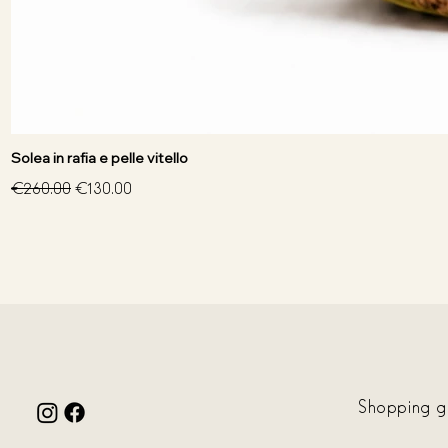
Solea in rafia e pelle vitello
Regular Price
Sale Price
€260.00
€130.00
Shopping
g