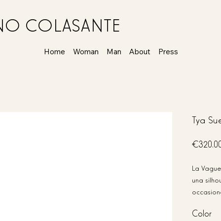
ANO COLASANTE
Home
Woman
Man
About
Press
Tya Su
Original
€320.0
price
La Vaguet
una silho
occasion
borsa esp
Color
La chiusu