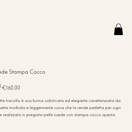
ede Stampa Cocco
Sale
0
€160.00
price
te tracolla è una borsa sofisticata ed elegante caratterizzata da
uette morbida e leggermente curva che la rende perfetta per ogni
e realizzata in pregiata pelle suede con stampa cocco questa
rime lusso e artigianalità made in Italy
ra con pattina e calamita assicura praticità e sicurezza mentre gli