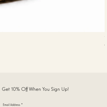
V
R
€
Get 10% Off When You Sign Up!
Email Address
*