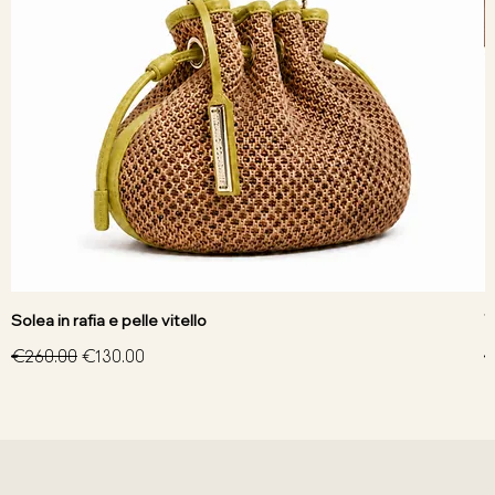
Solea in rafia e pelle vitello
V
Regular Price
Sale Price
R
€260.00
€130.00
€