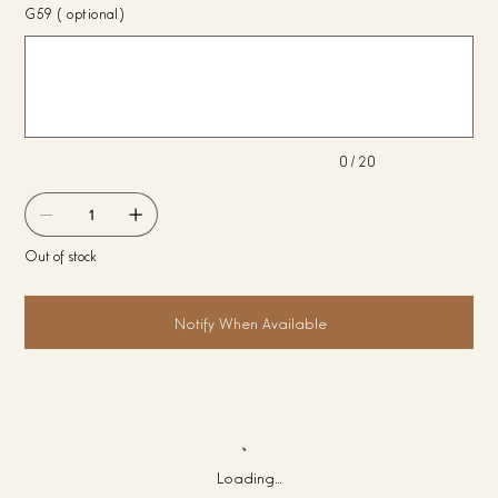
G59 (optional)
Up
to
20
characters.
0 / 20
Out of stock
Notify When Available
Loading…