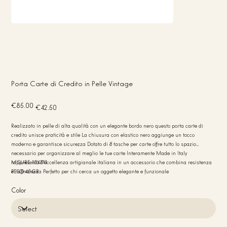
Porta Carte di Credito in Pelle Vintage
Original
Sale
€85.00
€42.50
price
price
Realizzato in pelle di alta qualità con un elegante bordo nero questo porta carte di
credito unisce praticità e stile La chiusura con elastico nero aggiunge un tocco
moderno e garantisce sicurezza Dotato di 8 tasche per carte offre tutto lo spazio
necessario per organizzare al meglio le tue carte Interamente Made in Italy
rappresenta l’eccellenza artigianale italiana in un accessorio che combina resistenza
MISURE 10X8X1
e raffinatezza Perfetto per chi cerca un oggetto elegante e funzionale
PESO 45 GR
Color