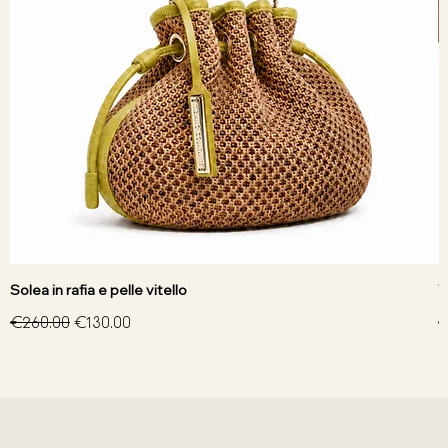
Solea in rafia e pelle vitello
V
Regular Price
Sale Price
R
€260.00
€130.00
€