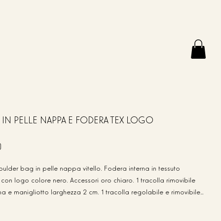
IN PELLE NAPPA E FODERA TEX LOGO
0
ulder bag in pelle nappa vitello. Fodera interna in tessuto
con logo colore nero. Accessori oro chiaro. 1 tracolla rimovibile
a e manigliotto larghezza 2 cm. 1 tracolla regolabile e rimovibile
.5 cm per portare la borsa crossbody. 1 tasca interna porta CC in
ella borsa con lampo. Struttura della borsa morbida. Made