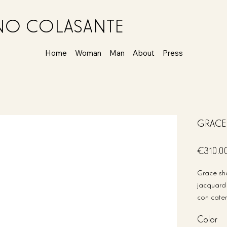
ANO COLASANTE
Home
Woman
Man
About
Press
GRACE 
Price
€310.0
Grace sho
jacquard 
con caten
altezza 1
Color
pelle. Chiusura d