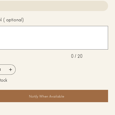
Misure 26x19x11. Peso 320 gr.
N (optional)
0 / 20
tock
Notify When Available