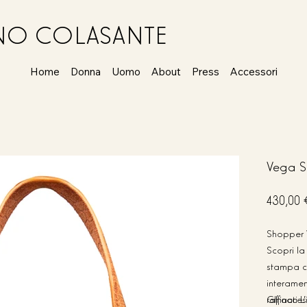
ANO COLASANTE
Home
Donna
Uomo
About
Press
Accessori
Vega S
Prezzo
430,00 
originale
Shopper 
Scopri la
stampa co
interament
raffinati
Gli acces