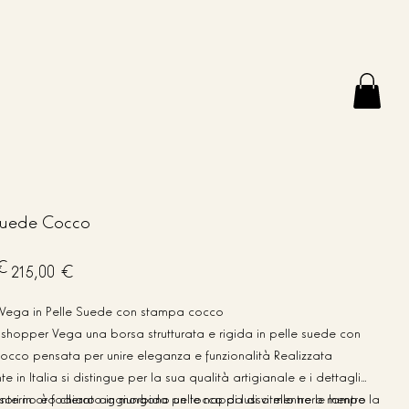
uede Cocco
Prezzo
€
215,00 €
scontato
Vega in Pelle Suede con stampa cocco
 shopper Vega una borsa strutturata e rigida in pelle suede con
cco pensata per unire eleganza e funzionalità Realizzata
e in Italia si distingue per la sua qualità artigianale e i dettagli
 L'interno è foderato in morbida pelle nappa di vitello nero mentre la
sori in oro chiaro aggiungono un tocco di lusso mentre le lampo