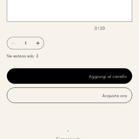
caratteri.
0 / 20
Ne restano solo: 3
Aggiungi al carrello
Acquista ora
Caricamento...