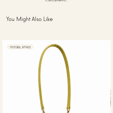
You Might Also Like
110TC826_RFT402