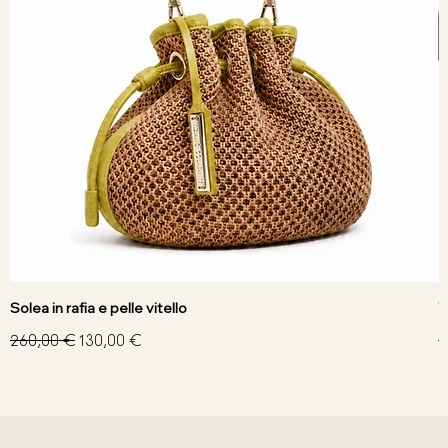
Solea in rafia e pelle vitello
V
Prezzo regolare
Prezzo scontato
P
260,00 €
130,00 €
3