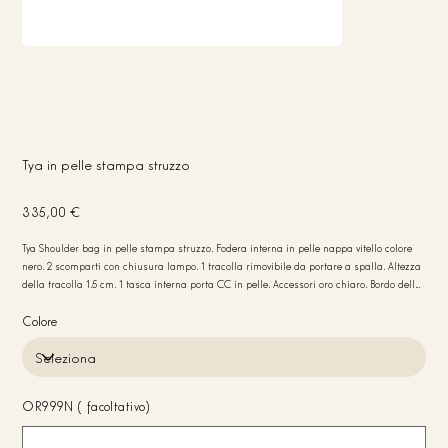
Tya in pelle stampa struzzo
Prezzo
335,00 €
Tya Shoulder bag in pelle stampa struzzo. Fodera interna in pelle nappa vitello colore
nero. 2 scomparti con chiusura lampo. 1 tracolla rimovibile da portare a spalla. Altezza
della tracolla 1.5 cm. 1 tasca interna porta CC in pelle. Accessori oro chiaro. Bordo della
borsa colore nero. Peso 410 gr. Misure 29x20x7. Made in Italy
Colore
OR999N (facoltativo)
Fino
a
20