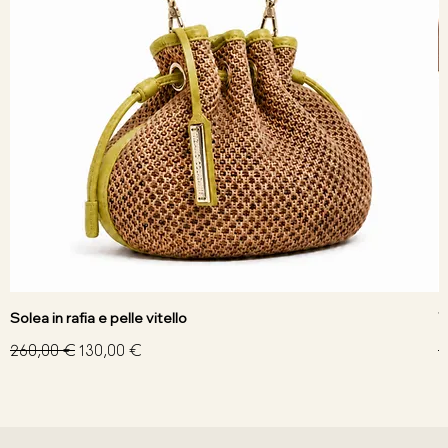
Solea in rafia e pelle vitello
V
Prezzo regolare
Prezzo scontato
P
260,00 €
130,00 €
3