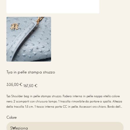
Tya in pelle stampa struzzo
Prezzo
Prezzo
335,00 €
167,50 €
originale
scontato
Tya Shoulder bag in pelle stampa struzzo. Fodera interna in pelle nappa vitello colore
nero. 2 scomparti con chiusura lampo. 1 tracolla rimovibile da portare a spalla. Altezza
della tracolla 1.5 cm. 1 tasca interna porta CC in pelle. Accessori oro chiaro. Bordo della
borsa colore nero. Peso 410 gr. Misure 29x20x7. Made in Italy
Colore