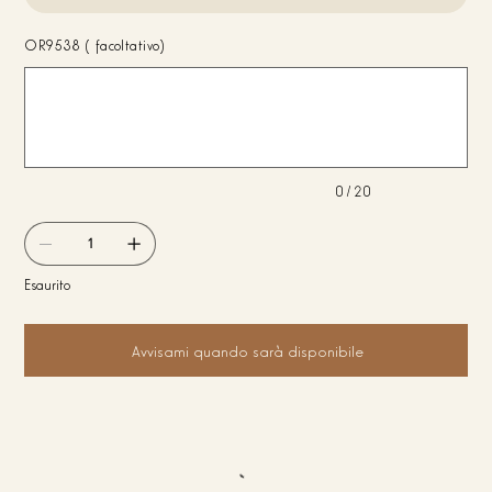
OR9538 (facoltativo)
Fino
a
20
caratteri.
0 / 20
Esaurito
Avvisami quando sarà disponibile