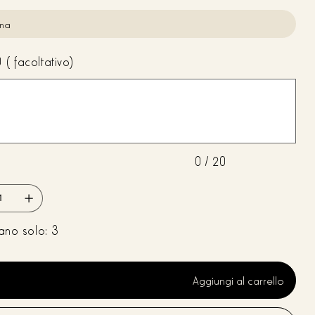
 in oro chiaro donano un tocco di raffinatezza il design è
ito da una doppia opzione di portabilità grazie alla tracolla
e in pelle con altezza di 1.5 cm ideale per essere indossata a
(facoltativo)
alla catena dorata che oltre ad essere un dettaglio estetico può
ata come tracolla a braccio per un look più ricercato L'interno
o in pelle nappa nera è essenziale ma funzionale con una tasca
ta di credito in pelle che aiuta a tenere gli oggetti indispensabili
portata di mano i bordi neri rifiniti con cura esaltano il contrasto e
ono un aspetto sofisticato Caratteristiche principali peso 412 g
0 / 20
i 25x15x6 cm chiusura con pattina e calamita accessori in oro
acolla rimovibile h 1.5 cm tracolla corta in catena
ano solo: 3
Aggiungi al carrello