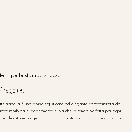
e in pelle stampa struzzo
Prezzo
 €
160,00 €
scontato
te tracolla è una borsa sofisticata ed elegante caratterizzata da
uette morbida e leggermente curva che la rende perfetta per ogni
 realizzata in pregiata pelle stampa struzzo questa borsa esprime
tigianalità made in Italy
ra con pattina e calamita assicura praticità e sicurezza mentre gli