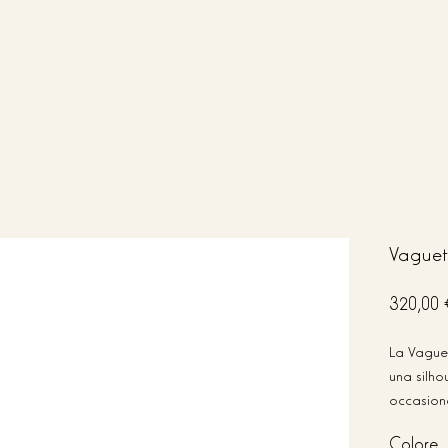
Vaguett
Prezzo
320,00
originale
La Vaguet
una silho
occasione
lusso e ar
Colore
La chiusu