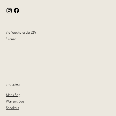
Via Vacchereccia 22
/r
Firenze
Shoppin
g
Mens Bag
Womens Bag
Sneakers