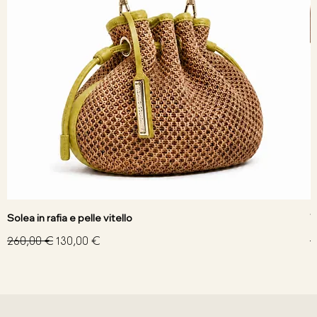
Solea in rafia e pelle vitello
V
Prezzo regolare
Prezzo scontato
P
260,00 €
130,00 €
3