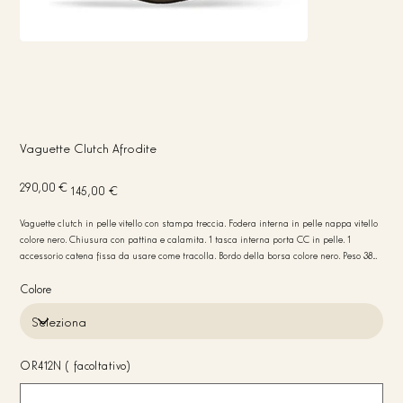
Vaguette Clutch Afrodite
Prezzo
Prezzo
290,00 €
145,00 €
originale
scontato
Vaguette clutch in pelle vitello con stampa treccia. Fodera interna in pelle nappa vitello
colore nero. Chiusura con pattina e calamita. 1 tasca interna porta CC in pelle. 1
accessorio catena fissa da usare come tracolla. Bordo della borsa colore nero. Peso 380
gr. Misure 30x12x4. Made in Italy
Colore
OR412N (facoltativo)
Fino
a
20