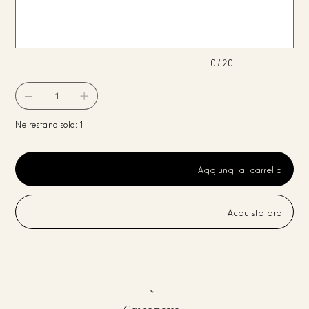
caratteri.
0 / 20
Ne restano solo: 1
Aggiungi al carrello
Acquista ora
Caricamento...