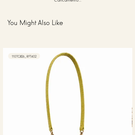
You Might Also Like
110TC826_RFT402