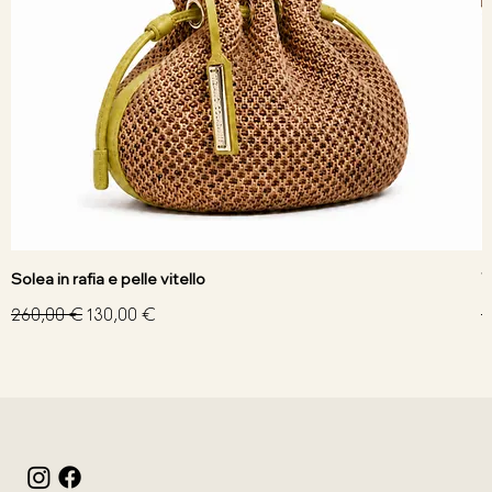
Solea in rafia e pelle vitello
V
Prezzo regolare
Prezzo scontato
P
260,00 €
130,00 €
3