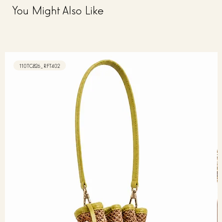
You Might Also Like
110TC826_RFT402