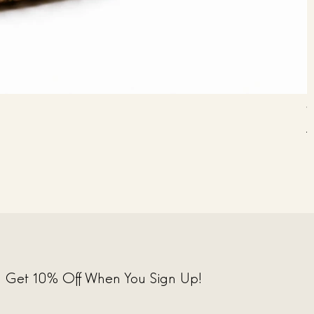
V
P
3
Get 10% Off When You Sign Up!