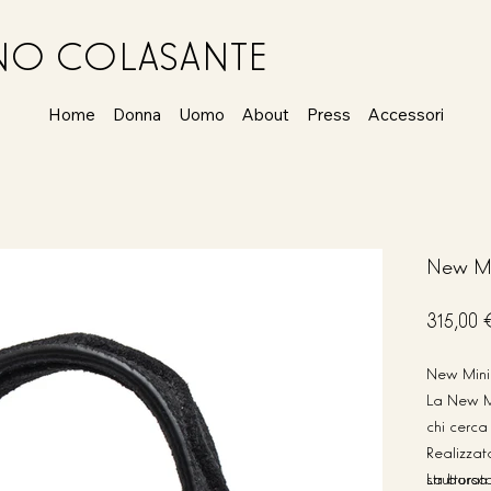
ANO COLASANTE
Home
Donna
Uomo
About
Press
Accessori
New Mi
Prezzo
315,00 
originale
New Mini 
La New Mi
chi cerca
Realizzat
struttura
La borsa 