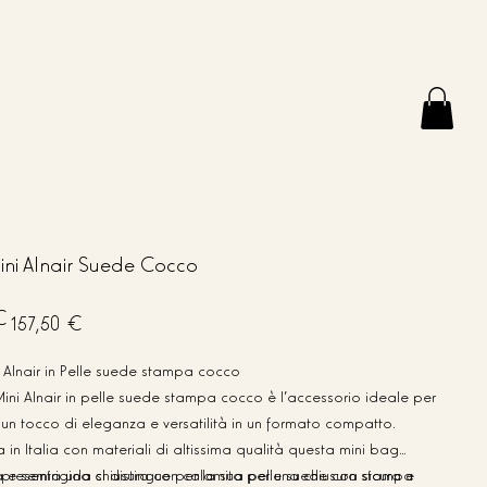
ni Alnair Suede Cocco
Prezzo
€
157,50 €
scontato
Alnair in Pelle suede stampa cocco
ni Alnair in pelle suede stampa cocco è l'accessorio ideale per
 un tocco di eleganza e versatilità in un formato compatto.
a in Italia con materiali di altissima qualità questa mini bag
ta e semirigida si distingue per la sua pelle suede con stampa
presenta una chiusura con calamita per una chiusura sicura e