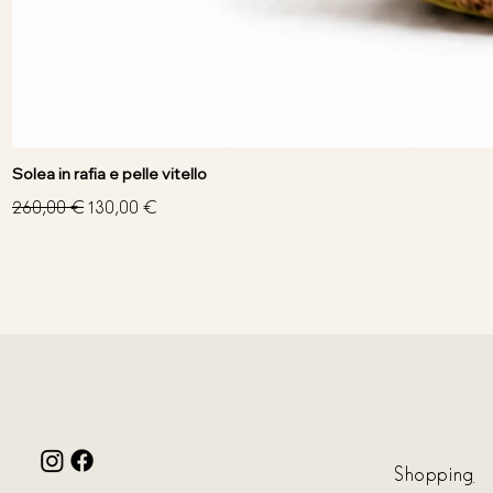
Solea in rafia e pelle vitello
Prezzo regolare
Prezzo scontato
260,00 €
130,00 €
Shoppin
g