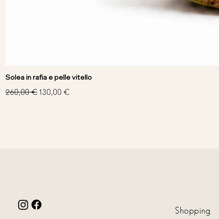
Solea in rafia e pelle vitello
Prezzo regolare
Prezzo scontato
260,00 €
130,00 €
Shoppin
g