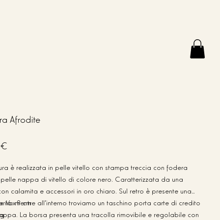
ra Afrodite
 €
ura è realizzata in pelle vitello con stampa treccia con fodera
n pelle nappa di vitello di colore nero. Caratterizzata da una
con calamita e accessori in oro chiaro. Sul retro è presente una
erna mentre all'interno troviamo un taschino porta carte di credito
 x 16 x 9 cm
nappa. La borsa presenta una tracolla rimovibile e regolabile con
 g