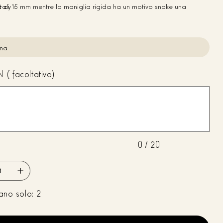
a di 15 mm mentre la maniglia rigida ha un motivo snake una
taly
di 2 cm e una luce di 7 cm. I bordi della borsa sono rifiniti in nero
truttura semirigida
 (facoltativo)
0 / 20
ano solo: 2