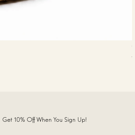
V
P
3
Get 10% Off When You Sign Up!