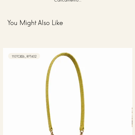
You Might Also Like
110TC826_RFT402