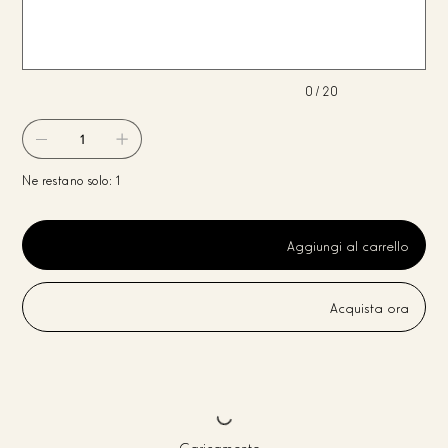
caratteri.
0 / 20
Ne restano solo: 1
Aggiungi al carrello
Acquista ora
Caricamento...