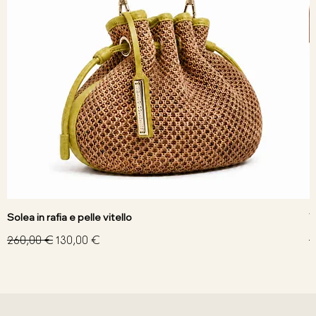
Solea in rafia e pelle vitello
V
Prezzo regolare
Prezzo scontato
P
260,00 €
130,00 €
3