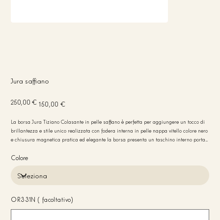
Jura saffiano
Prezzo
Prezzo
250,00 €
150,00 €
originale
scontato
La borsa Jura Tiziano Colasante in pelle saffiano è perfetta per aggiungere un tocco di
brillantezza e stile unico realizzata con fodera interna in pelle nappa vitello colore nero
e chiusura magnetica pratica ed elegante la borsa presenta un taschino interno porta
carte per maggiore praticità bordi in colore nero dimensioni compatte 22x12x6 cm peso
leggero 250 gr ideale per ogni occasione
Colore
OR331N (facoltativo)
Fino
a
20