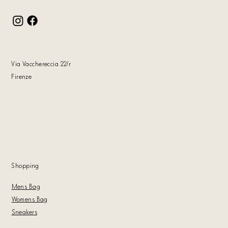
Via Vacchereccia 22
/r
Firenze
Shoppin
g
Mens Bag
Womens Bag
Sneakers