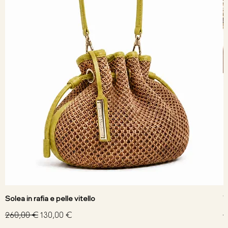
Solea in rafia e pelle vitello
V
Prezzo regolare
Prezzo scontato
P
260,00 €
130,00 €
3