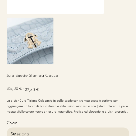
Jura Suede Stampa Cocco
Prezzo
Prezzo
265,00 €
132,50 €
originale
scontato
La clutch Jura Tiziano Colasante in pelle suede con stampa cocco è perfetta per
aggiungere un tocco di brillantezza e stile unico. Realizzata con fodera interna in pelle
nappa vitello colore nero e chiusura magnetica. Pratica ed elegante la clutch presenta
un taschino interno in pelle porta carte per maggiore praticità. Bordi in colore nero.
Dimensioni compatte 22x12x6 cm. Peso leggero 250 gr ideale per ogni occasione
Colore