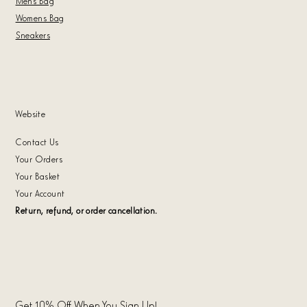
Mens Bag
Womens Bag
Sneakers
Website
Contact Us
Your Orders
Your Basket
Your Account
Return, refund, or order cancellation.
Get 10% Off When You Sign Up!