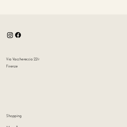
Via Vacchereccia 22
/r
Firenze
Shoppin
g