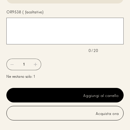
OR9538 (facoltativo)
Fino
a
20
caratteri.
0 / 20
Ne restano solo: 1
Aggiungi al carrello
Acquista ora