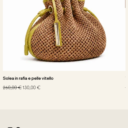
Solea in rafia e pelle vitello
V
Prezzo regolare
Prezzo scontato
P
260,00 €
130,00 €
3