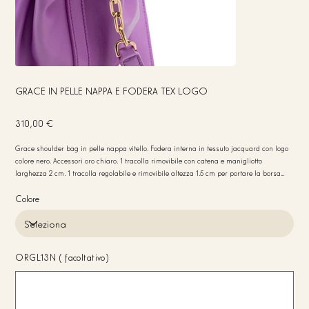
GRACE IN PELLE NAPPA E FODERA TEX LOGO
Prezzo
310,00 €
Grace shoulder bag in pelle nappa vitello. Fodera interna in tessuto jacquard con logo
colore nero. Accessori oro chiaro. 1 tracolla rimovibile con catena e manigliotto
larghezza 2 cm. 1 tracolla regolabile e rimovibile altezza 1.5 cm per portare la borsa
crossbody. 1 tasca interna porta CC in pelle. Chiusura della borsa con lampo. Struttura
della borsa morbida. Made in Italy. Misure 26x19x11. Peso 320 gr.
Colore
ORGL13N (facoltativo)
Fino
a
20
caratteri.