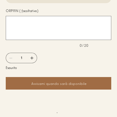
ORPI11N (facoltativo)
Fino
a
20
caratteri.
0 / 20
Esaurito
Avvisami quando sarà disponibile