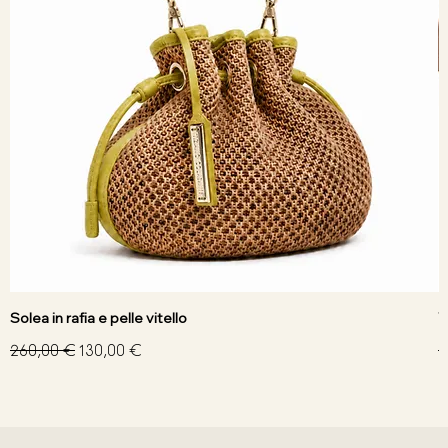
Solea in rafia e pelle vitello
V
Prezzo regolare
Prezzo scontato
P
260,00 €
130,00 €
3