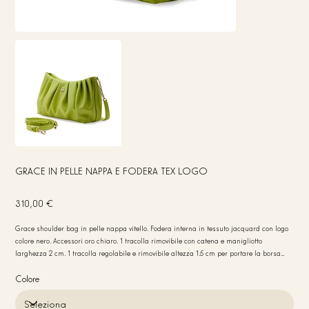
GRACE IN PELLE NAPPA E FODERA TEX LOGO
Prezzo
310,00 €
Grace shoulder bag in pelle nappa vitello. Fodera interna in tessuto jacquard con logo
colore nero. Accessori oro chiaro. 1 tracolla rimovibile con catena e manigliotto
larghezza 2 cm. 1 tracolla regolabile e rimovibile altezza 1.5 cm per portare la borsa
crossbody. 1 tasca interna porta CC in pelle. Chiusura della borsa con lampo. Struttura
della borsa morbida. Made in Italy. Misure 26x19x11. Peso 320 gr.
Colore