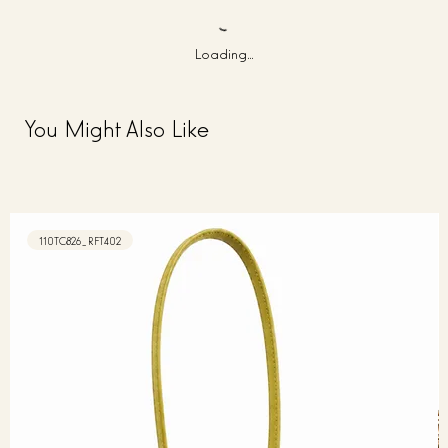
Loading…
You Might Also Like
110TC826_RFT402