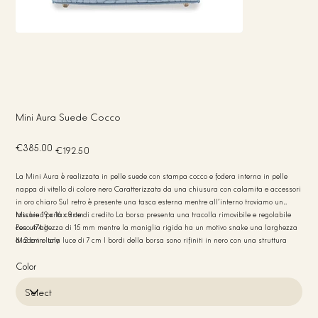
Mini Aura Suede Cocco
Original
Sale
€385.00
€192.50
price
price
La Mini Aura è realizzata in pelle suede con stampa cocco e fodera interna in pelle
nappa di vitello di colore nero Caratterizzata da una chiusura con calamita e accessori
in oro chiaro Sul retro è presente una tasca esterna mentre all'interno troviamo un
taschino porta carte di credito La borsa presenta una tracolla rimovibile e regolabile
Misure 19 x 16 x 9 cm
con un'altezza di 15 mm mentre la maniglia rigida ha un motivo snake una larghezza
Peso 474 g
di 2 cm e una luce di 7 cm I bordi della borsa sono rifiniti in nero con una struttura
Made in Italy
semirigida
Color