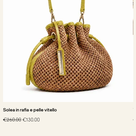
Solea in rafia e pelle vitello
V
Regular Price
Sale Price
R
€260.00
€130.00
€