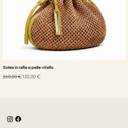
Solea in rafia e pelle vitello
V
Prezzo regolare
Prezzo scontato
P
260,00 €
130,00 €
3