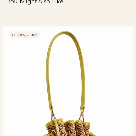
You Might Also Like
110TC826_RFT402