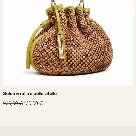
Solea in rafia e pelle vitello
V
Prezzo regolare
Prezzo scontato
P
260,00 €
130,00 €
3