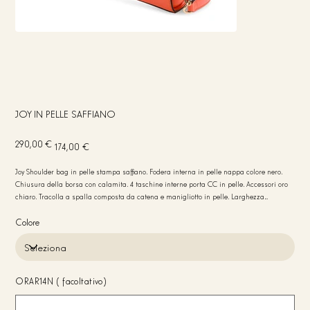
JOY IN PELLE SAFFIANO
Prezzo
Prezzo
290,00 €
174,00 €
originale
scontato
Joy Shoulder bag in pelle stampa saffiano. Fodera interna in pelle nappa colore nero.
Chiusura della borsa con calamita. 4 taschine interne porta CC in pelle. Accessori oro
chiaro. Tracolla a spalla composta da catena e manigliotto in pelle. Larghezza
manigliotto 2 cm. Luce tracolla 31 cm. Bordi della borsa colore nero. Peso 310 gr. Misure
23x10x4
Colore
ORAR14N (facoltativo)
Fino
a
20