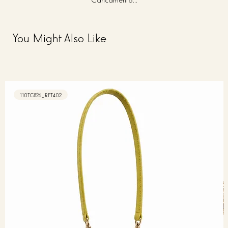
You Might Also Like
110TC826_RFT402