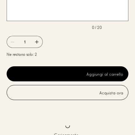
caratteri.
0 / 20
Ne restano solo: 2
Aggiungi al carrello
Acquista ora
Caricamento...