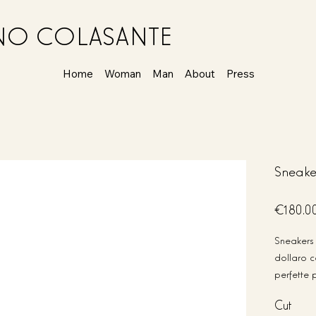
ANO COLASANTE
Home
Woman
Man
About
Press
Sneaker
Price
€180.0
Sneakers 
dollaro c
perfette 
sneakers 
Cut
ideali pe