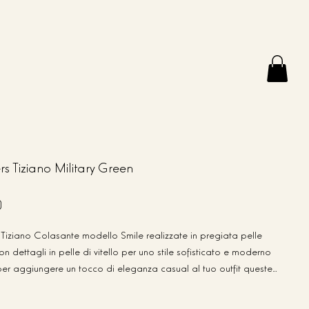
s Tiziano Military Green
0
Tiziano Colasante modello Smile realizzate in pregiata pelle
on dettagli in pelle di vitello per uno stile sofisticato e moderno
per aggiungere un tocco di eleganza casual al tuo outfit queste
offrono un comfort superiore e una qualità artigianale made in Italy
r chi cerca design e qualità