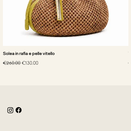
Solea in rafia e pelle vitello
V
Regular Price
Sale Price
R
€260.00
€130.00
€