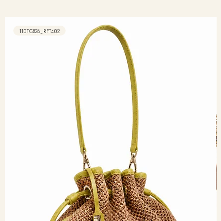
110TC826_RFT402