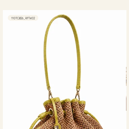
110TC826_RFT402