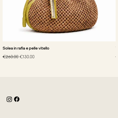
Solea in rafia e pelle vitello
V
Regular Price
Sale Price
R
€260.00
€130.00
€