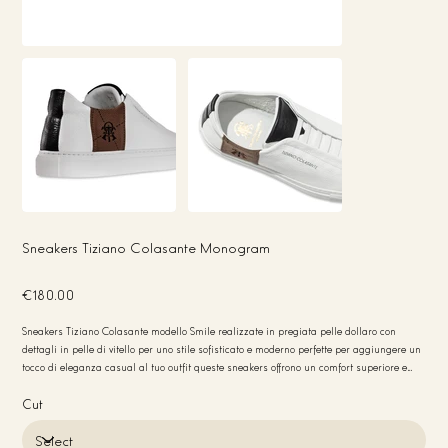
Sneakers Tiziano Colasante Monogram
Price
€180.00
Sneakers Tiziano Colasante modello Smile realizzate in pregiata pelle dollaro con
dettagli in pelle di vitello per uno stile sofisticato e moderno perfette per aggiungere un
tocco di eleganza casual al tuo outfit queste sneakers offrono un comfort superiore e
una qualità artigianale made in Italy ideali per chi cerca design e qualità
Cut