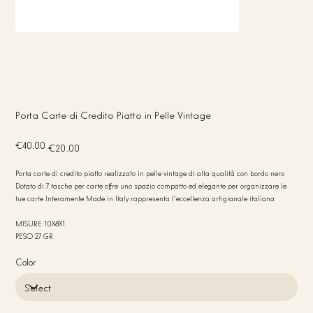
Porta Carte di Credito Piatto in Pelle Vintage
Original
Sale
€40.00
€20.00
price
price
Porta carte di credito piatto realizzato in pelle vintage di alta qualità con bordo nero
Dotato di 7 tasche per carte offre uno spazio compatto ed elegante per organizzare le
tue carte Interamente Made in Italy rappresenta l’eccellenza artigianale italiana
MISURE 10X8X1
PESO 27 GR
Color