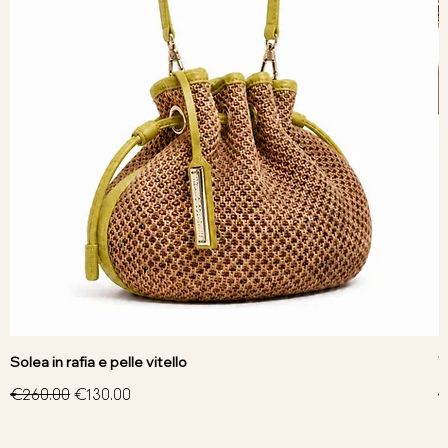
Solea in rafia e pelle vitello
V
Regular Price
Sale Price
R
€260.00
€130.00
€