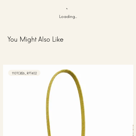
Loading…
You Might Also Like
110TC826_RFT402