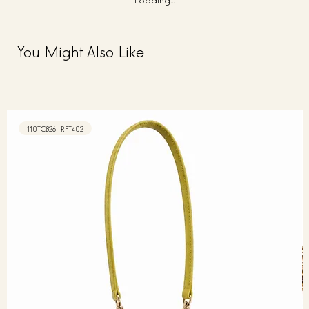
You Might Also Like
110TC826_RFT402