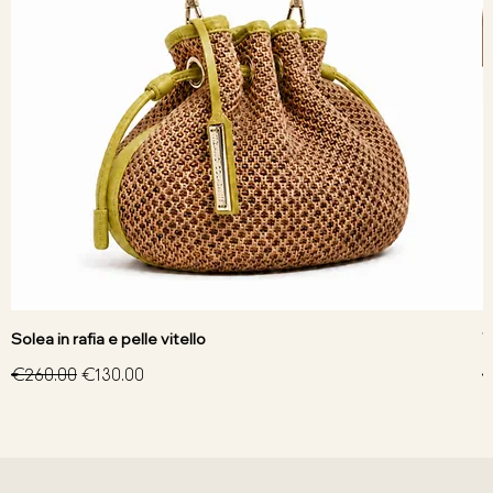
Solea in rafia e pelle vitello
V
Regular Price
Sale Price
R
€260.00
€130.00
€