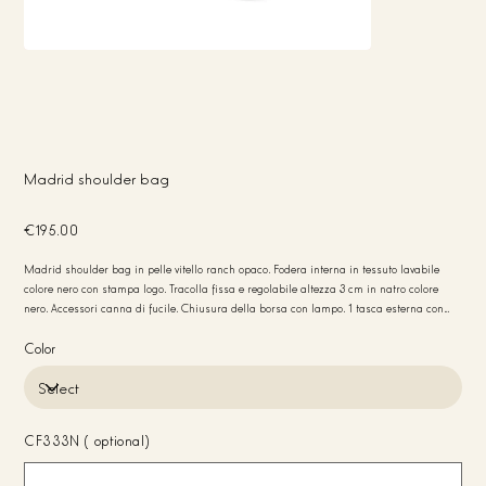
Madrid shoulder bag
Price
€195.00
Madrid shoulder bag in pelle vitello ranch opaco. Fodera interna in tessuto lavabile
colore nero con stampa logo. Tracolla fissa e regolabile altezza 3 cm in natro colore
nero. Accessori canna di fucile. Chiusura della borsa con lampo. 1 tasca esterna con
chiusura con pattina e magnete. 1 tasca piatta interna porta cellulare. 1 tasca piatta
posteriore e esterna in pelle. Misure: 22x28x6 Peso: 412 gr Made in Italy
Color
CF333N (optional)
Up
to
20