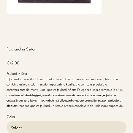
Foulard in Seta
Price
€42.00
Foulard in Seta
Il foulard in seta 70x70 cm firmato Tiziano Colasante è un accessorio di lusso che
combina arte e moda in modo impeccabile Realizzato con seta pregiata e
caratterizzato da motivi unici questo foulard riflette l'eleganza senza tempo e lo stile
distintivo del celebre designer italiano Con le sue dimensioni ideali è perfetto per
La seta morbida e leggera offre una sensazione di comfort unico avvolgendo
essere indossato in vari modi al collo sui capelli o legato a una borsa per un tocco di
delicatamente la pelle I motivi artistici e le combinazioni cromatiche attentamente
classe
studiate rendono questo foulard un vero e proprio capolavoro da indossare capace di
arricchire qualsiasi outfit Questo foulard è l’essenza dell’artigianalità italiana pensato
per chi desidera un accessorio versatile che si distingua per stile e qualità
Color
Caratteristiche principali Materiale seta Dimensioni 70x70 cm Design esclusivo di
Tiziano Colasante Made in Italy