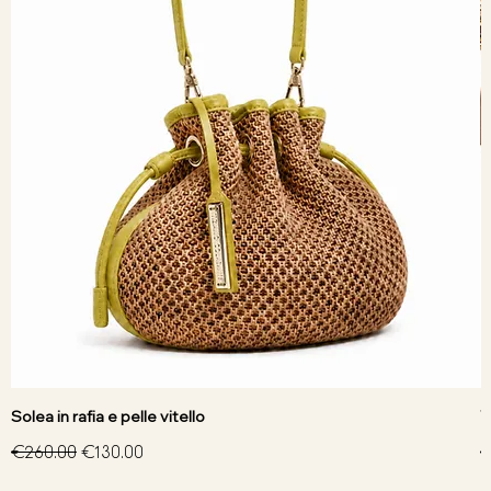
Solea in rafia e pelle vitello
V
Regular Price
Sale Price
R
€260.00
€130.00
€