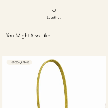
Loading…
You Might Also Like
110TC826_RFT402