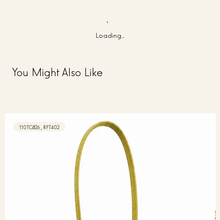
Loading…
You Might Also Like
110TC826_RFT402