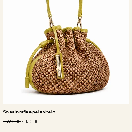
Solea in rafia e pelle vitello
V
Regular Price
Sale Price
R
€260.00
€130.00
€