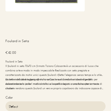
Foulard in Seta
Price
€42.00
Foulard in Seta
Il foulard in seta 70x70 cm firmato Tiziano Colasante è un accessorio di lusso che
combina arte e moda in modo impeccabile Realizzato con seta pregiata e
caratterizzato da motivi unici questo foulard riflette l'eleganza senza tempo e lo stile
distintivo del celebre designer italiano Con le sue dimensioni ideali è perfetto per
La seta morbida e leggera offre una sensazione di comfort unico avvolgendo
essere indossato in vari modi al collo sui capelli o legato a una borsa per un tocco di
delicatamente la pelle I motivi artistici e le combinazioni cromatiche attentamente
classe
studiate rendono questo foulard un vero e proprio capolavoro da indossare capace di
arricchire qualsiasi outfit Questo foulard è l’essenza dell’artigianalità italiana pensato
per chi desidera un accessorio versatile che si distingua per stile e qualità
Color
Caratteristiche principali Materiale 100% seta Dimensioni 70x70 cm Design esclusivo
di Tiziano Colasante Made in Italy