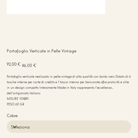
Portafoglio Verticale in Pelle Vintage
Prezzo
Prezzo
92,00 €
46,00 €
originale
scontato
Portafoglio verticale realizzato in pelle vintage di alta qualità con bordo nero Dotato di 6
tasche interne per carte di credito e 1 tasca interna per banconote offre praticità e stile
in un design compatto Interamente Made in Italy rappresenta l’eccellenza
dell’artigianato italiano
MISURE 10X8X1
PESO 60 GR
Colore