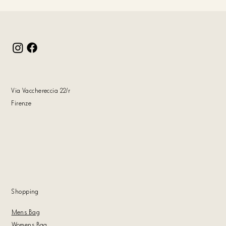
Via Vacchereccia 22
/r
Firenze
Shoppin
g
Mens Bag
Womens Bag