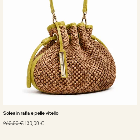
Solea in rafia e pelle vitello
V
Prezzo regolare
Prezzo scontato
P
260,00 €
130,00 €
3