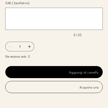
G46 (facoltativo)
Fino
a
20
caratteri.
0 / 20
Ne restano solo: 3
Aggiungi al carrello
Acquista ora