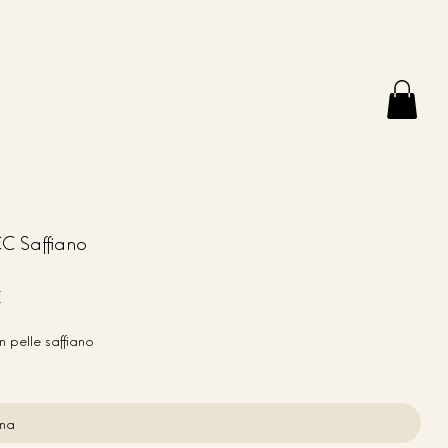
CC Saffiano
€
n pelle saffiano