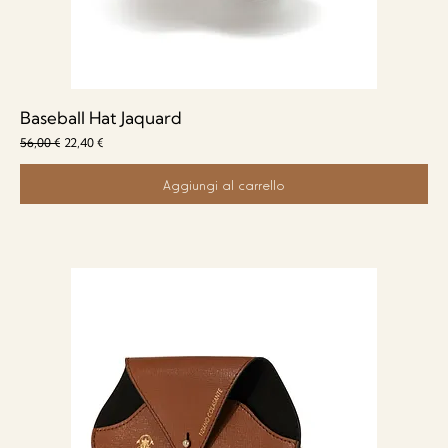
Baseball Hat Jaquard
Prezzo regolare
Prezzo scontato
56,00 €
22,40 €
Aggiungi al carrello