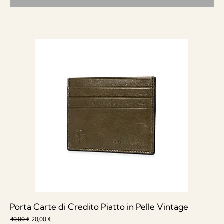
Porta Carte di Credito Piatto in Pelle Vintage
Prezzo regolare
Prezzo scontato
40,00 €
20,00 €