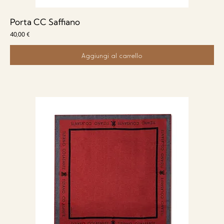
Porta CC Saffiano
Prezzo
40,00 €
Aggiungi al carrello