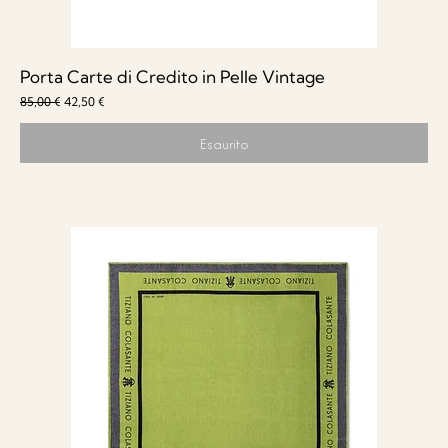
Porta Carte di Credito in Pelle Vintage
Prezzo regolare
Prezzo scontato
85,00 €
42,50 €
Esaurito