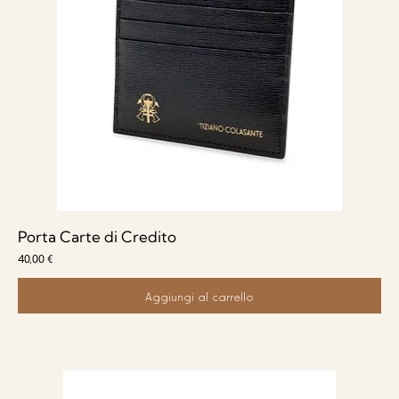
Porta Carte di Credito
Prezzo
40,00 €
Aggiungi al carrello