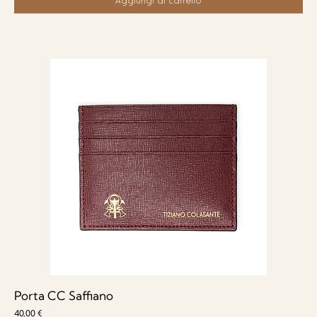
Porta CC Saffiano
Prezzo
40,00 €