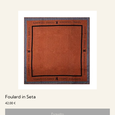
Foulard in Seta
Prezzo
42,00 €
Esaurito