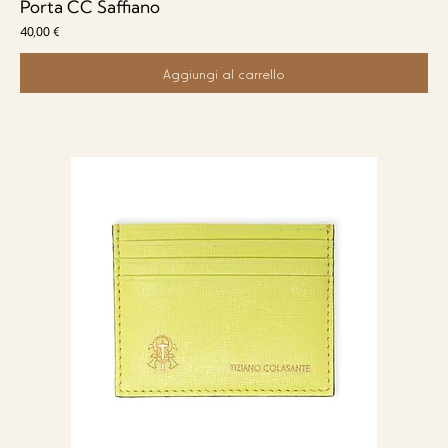
Porta CC Saffiano
Prezzo
40,00 €
Aggiungi al carrello