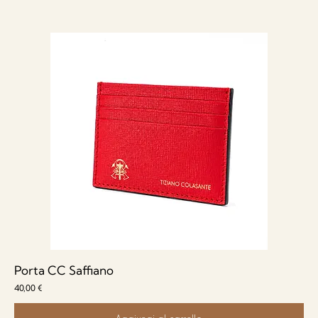
Porta CC Saffiano
Prezzo
40,00 €
Aggiungi al carrello