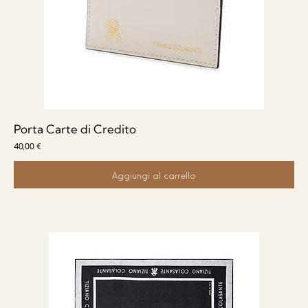
Porta Carte di Credito
Prezzo
40,00 €
Aggiungi al carrello