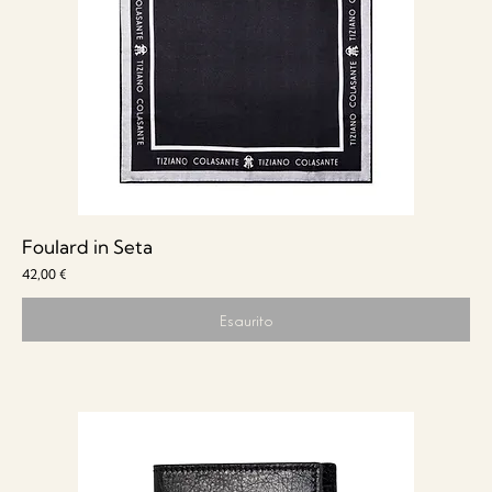
Foulard in Seta
Prezzo
42,00 €
Esaurito