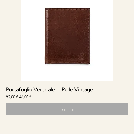
Portafoglio Verticale in Pelle Vintage
Prezzo regolare
Prezzo scontato
92,00 €
46,00 €
Esaurito