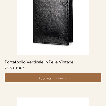
Portafoglio Verticale in Pelle Vintage
Prezzo regolare
Prezzo scontato
92,00 €
46,00 €
Aggiungi al carrello