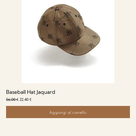
Baseball Hat Jaquard
Prezzo regolare
Prezzo scontato
56,00 €
22,40 €
Aggiungi al carrello