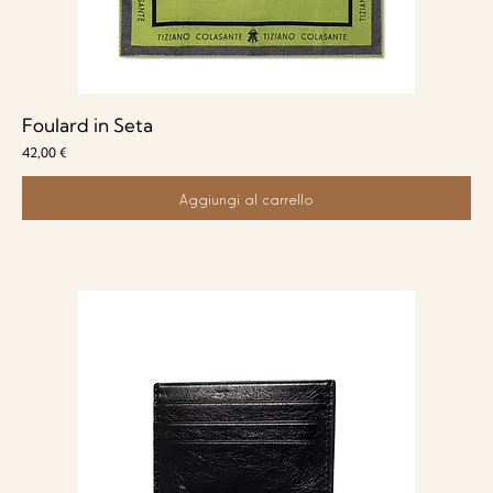
Foulard in Seta
Prezzo
42,00 €
Aggiungi al carrello