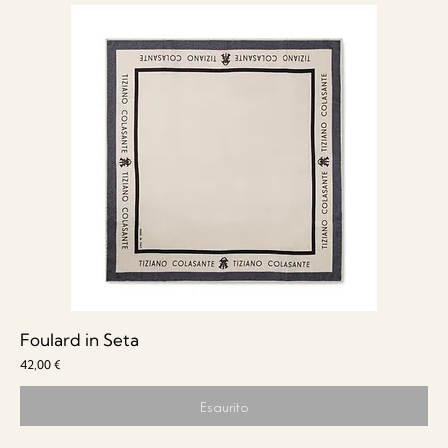
Foulard in Seta
Prezzo
42,00 €
Esaurito