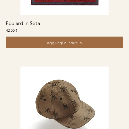
Foulard in Seta
Prezzo
42,00 €
Aggiungi al carrello