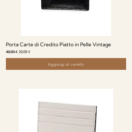
Porta Carte di Credito Piatto in Pelle Vintage
Prezzo regolare
Prezzo scontato
40,00 €
20,00 €
Aggiungi al carrello