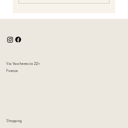
Qualità senza compromessi: il valore del Made in
Italy firmato Tiziano ColasanteE ora, una
selezione speciale fino al -50%
Via Vacchereccia 22
/r
Firenze
Shoppin
g