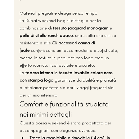
Materiali pregiati e design senza tempo
La Dubai weekend bag si distingue per la 
combinazione di 
tessuto jacquard monogram
 e 
pelle di vitello ranch opaco
, una scelta che unisce 
resistenza e stile.Gli 
accessori canna di 
fucile
 conferiscono un tocco moderno e sofisticato, 
mentre la texture in jacquard con logo crea un 
effetto iconico, riconoscibile e discreto.
La 
fodera interna in tessuto lavabile colore nero 
con stampa logo
 garantisce durabilità e praticità 
quotidiana: perfetta sia per i viaggi frequenti sia 
per un uso intensivo.
Comfort e funzionalità studiata 
nei minimi dettagli
Questa borsa weekend è stata progettata per 
accompagnarti con eleganza ovunque:
Tracolla regolabile e rimovibile (4 cm) in 