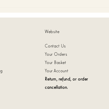
Qualità senza compromessi: il
Regal
valore del Made in Italy firmato
artigi
Tiziano ColasanteE ora, una
Colas
selezione speciale fino al -50%
Website
Contact Us
Your Orders
Your Basket
ag
Your Account
Return, refund, or order
cancellation.