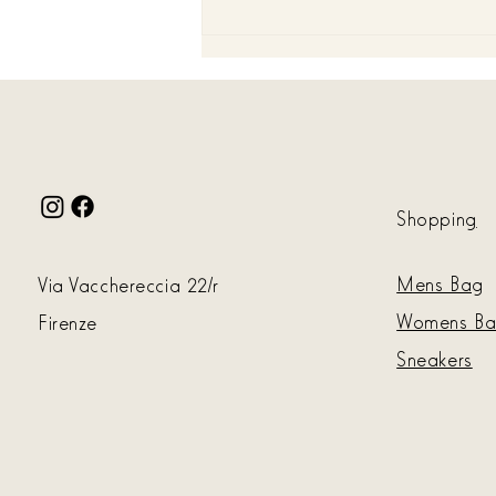
Match Point Luxe Backpack Tiziano
Colasante
Shoppin
g
Mens Bag
Via Vacchereccia 22
/r
Womens B
Firenze
Sneakers