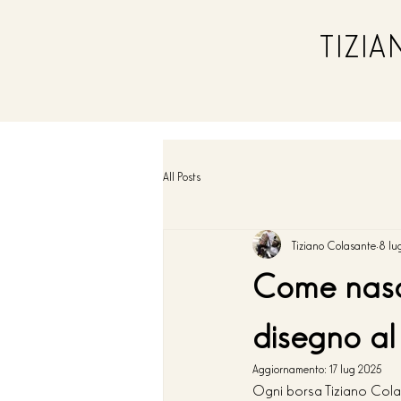
TIZI
All Posts
Tiziano Colasante
8 lu
Come nasce
disegno al 
Aggiornamento:
17 lug 2025
Ogni borsa Tiziano Colas