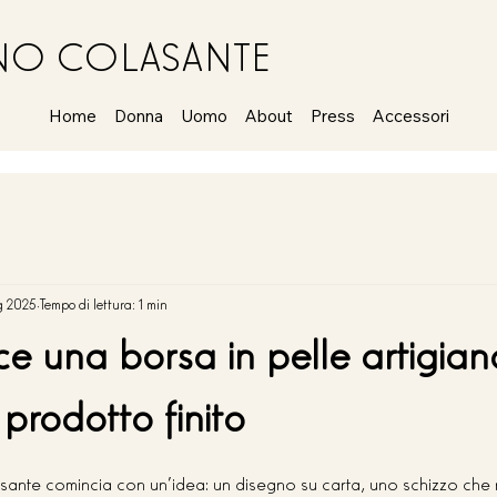
ANO COLASANTE
Home
Donna
Uomo
About
Press
Accessori
g 2025
Tempo di lettura: 1 min
 una borsa in pelle artigiana
prodotto finito
ante comincia con un'idea: un disegno su carta, uno schizzo che n