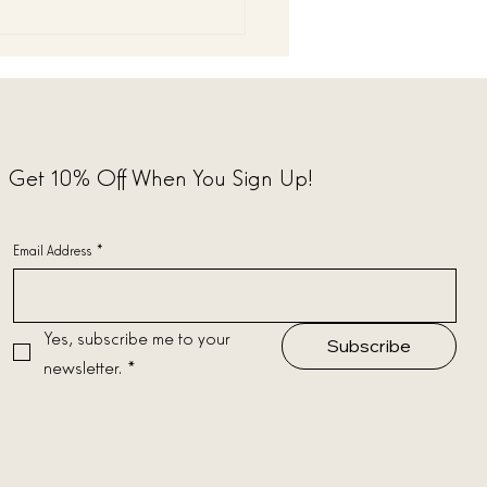
i di Natale: eleganza
anale firmata Tiziano
ante
Get 10% Off When You Sign Up!
Email Address
*
Yes, subscribe me to your 
Subscribe
newsletter.
*