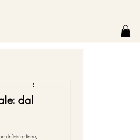
le: dal
e definisce linee, 