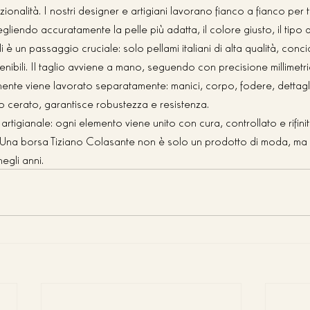
zionalità. I nostri designer e artigiani lavorano fianco a fianco per 
cegliendo accuratamente la pelle più adatta, il colore giusto, il tipo d
 è un passaggio cruciale: solo pellami italiani di alta qualità, conci
tenibili. Il taglio avviene a mano, seguendo con precisione millimetri
ente viene lavorato separatamente: manici, corpo, fodere, dettagli 
lo cerato, garantisce robustezza e resistenza.
artigianale: ogni elemento viene unito con cura, controllato e rifini
e. Una borsa Tiziano Colasante non è solo un prodotto di moda, m
egli anni.